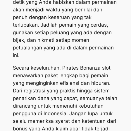
detik yang Anda habiskan dalam permainan
akan menjadi waktu yang bernilai dan
penuh dengan keseruan yang tak
terlupakan. Jadilah pemain yang cerdas,
gunakan setiap peluang yang ada dengan
bijak, dan nikmati setiap momen
petualangan yang ada di dalam permainan
ini.
Secara keseluruhan, Pirates Bonanza slot
menawarkan paket lengkap bagi pemain
yang menginginkan efisiensi dan hiburan.
Dari registrasi yang praktis hingga sistem
penarikan dana yang cepat, semuanya telah
dirancang untuk memenuhi kebutuhan
pengguna di Indonesia. Jangan lupa untuk
selalu memeriksa syarat dan ketentuan dari
bonus yang Anda klaim agar tidak terjadi