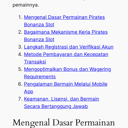
pemainnya.
Mengenal Dasar Permainan Pirates
Bonanza Slot
Bagaimana Mekanisme Kerja Pirates
Bonanza Slot
Langkah Registrasi dan Verifikasi Akun
Metode Pembayaran dan Kecepatan
Transaksi
Mengoptimalkan Bonus dan Wagering
Requirements
Pengalaman Bermain Melalui Mobile
App
Keamanan, Lisensi, dan Bermain
Secara Bertanggung Jawab
Mengenal Dasar Permainan