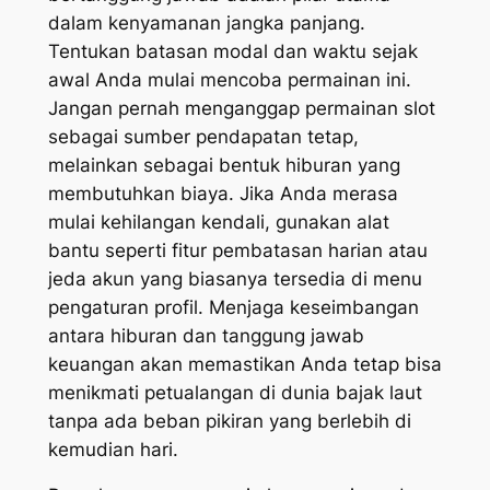
dalam kenyamanan jangka panjang.
Tentukan batasan modal dan waktu sejak
awal Anda mulai mencoba permainan ini.
Jangan pernah menganggap permainan slot
sebagai sumber pendapatan tetap,
melainkan sebagai bentuk hiburan yang
membutuhkan biaya. Jika Anda merasa
mulai kehilangan kendali, gunakan alat
bantu seperti fitur pembatasan harian atau
jeda akun yang biasanya tersedia di menu
pengaturan profil. Menjaga keseimbangan
antara hiburan dan tanggung jawab
keuangan akan memastikan Anda tetap bisa
menikmati petualangan di dunia bajak laut
tanpa ada beban pikiran yang berlebih di
kemudian hari.