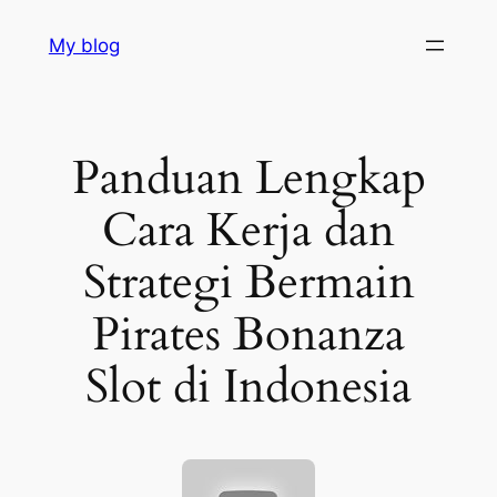
Skip
My blog
to
content
Panduan Lengkap
Cara Kerja dan
Strategi Bermain
Pirates Bonanza
Slot di Indonesia