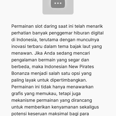
Permainan slot daring saat ini telah menarik
perhatian banyak penggemar hiburan digital
di Indonesia, terutama dengan munculnya
inovasi terbaru dalam tema bajak laut yang
menawan. Jika Anda sedang mencari
pengalaman bermain yang segar dan
berbeda, maka Indonesian New Pirates
Bonanza menjadi salah satu opsi yang
paling layak untuk dipertimbangkan.
Permainan ini tidak hanya menawarkan
grafis yang memukau, tetapi juga
mekanisme permainan yang dirancang
untuk memberikan kenyamanan sekaligus
potensi keseruan maksimal bagi para