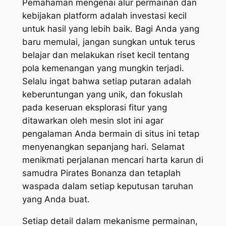
Pemahaman mengenai alur permainan dan
kebijakan platform adalah investasi kecil
untuk hasil yang lebih baik. Bagi Anda yang
baru memulai, jangan sungkan untuk terus
belajar dan melakukan riset kecil tentang
pola kemenangan yang mungkin terjadi.
Selalu ingat bahwa setiap putaran adalah
keberuntungan yang unik, dan fokuslah
pada keseruan eksplorasi fitur yang
ditawarkan oleh mesin slot ini agar
pengalaman Anda bermain di situs ini tetap
menyenangkan sepanjang hari. Selamat
menikmati perjalanan mencari harta karun di
samudra Pirates Bonanza dan tetaplah
waspada dalam setiap keputusan taruhan
yang Anda buat.
Setiap detail dalam mekanisme permainan,