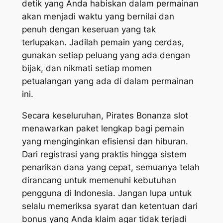
detik yang Anda habiskan dalam permainan
akan menjadi waktu yang bernilai dan
penuh dengan keseruan yang tak
terlupakan. Jadilah pemain yang cerdas,
gunakan setiap peluang yang ada dengan
bijak, dan nikmati setiap momen
petualangan yang ada di dalam permainan
ini.
Secara keseluruhan, Pirates Bonanza slot
menawarkan paket lengkap bagi pemain
yang menginginkan efisiensi dan hiburan.
Dari registrasi yang praktis hingga sistem
penarikan dana yang cepat, semuanya telah
dirancang untuk memenuhi kebutuhan
pengguna di Indonesia. Jangan lupa untuk
selalu memeriksa syarat dan ketentuan dari
bonus yang Anda klaim agar tidak terjadi