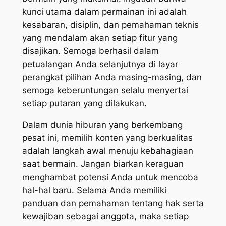
kunci utama dalam permainan ini adalah
kesabaran, disiplin, dan pemahaman teknis
yang mendalam akan setiap fitur yang
disajikan. Semoga berhasil dalam
petualangan Anda selanjutnya di layar
perangkat pilihan Anda masing-masing, dan
semoga keberuntungan selalu menyertai
setiap putaran yang dilakukan.
Dalam dunia hiburan yang berkembang
pesat ini, memilih konten yang berkualitas
adalah langkah awal menuju kebahagiaan
saat bermain. Jangan biarkan keraguan
menghambat potensi Anda untuk mencoba
hal-hal baru. Selama Anda memiliki
panduan dan pemahaman tentang hak serta
kewajiban sebagai anggota, maka setiap