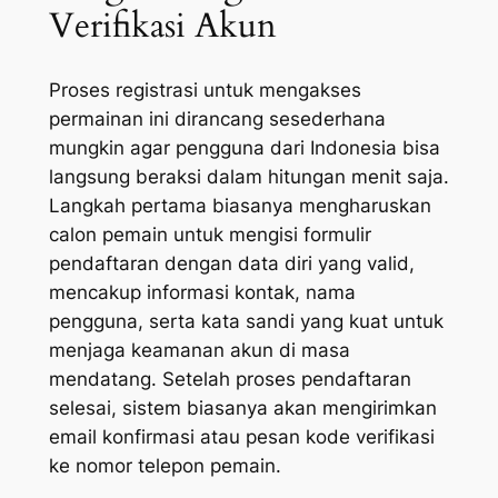
Verifikasi Akun
Proses registrasi untuk mengakses
permainan ini dirancang sesederhana
mungkin agar pengguna dari Indonesia bisa
langsung beraksi dalam hitungan menit saja.
Langkah pertama biasanya mengharuskan
calon pemain untuk mengisi formulir
pendaftaran dengan data diri yang valid,
mencakup informasi kontak, nama
pengguna, serta kata sandi yang kuat untuk
menjaga keamanan akun di masa
mendatang. Setelah proses pendaftaran
selesai, sistem biasanya akan mengirimkan
email konfirmasi atau pesan kode verifikasi
ke nomor telepon pemain.