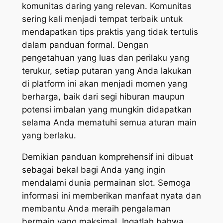
komunitas daring yang relevan. Komunitas
sering kali menjadi tempat terbaik untuk
mendapatkan tips praktis yang tidak tertulis
dalam panduan formal. Dengan
pengetahuan yang luas dan perilaku yang
terukur, setiap putaran yang Anda lakukan
di platform ini akan menjadi momen yang
berharga, baik dari segi hiburan maupun
potensi imbalan yang mungkin didapatkan
selama Anda mematuhi semua aturan main
yang berlaku.
Demikian panduan komprehensif ini dibuat
sebagai bekal bagi Anda yang ingin
mendalami dunia permainan slot. Semoga
informasi ini memberikan manfaat nyata dan
membantu Anda meraih pengalaman
bermain yang maksimal. Ingatlah bahwa