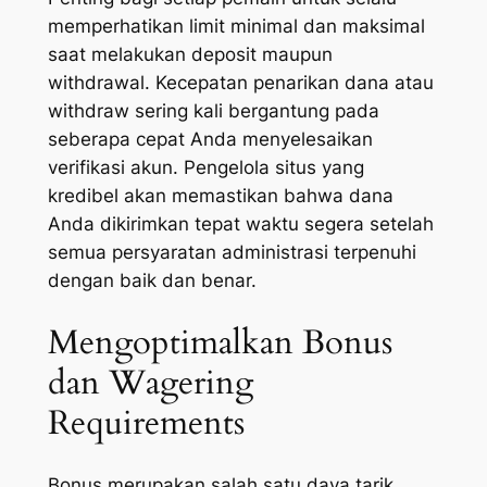
memperhatikan limit minimal dan maksimal
saat melakukan deposit maupun
withdrawal. Kecepatan penarikan dana atau
withdraw sering kali bergantung pada
seberapa cepat Anda menyelesaikan
verifikasi akun. Pengelola situs yang
kredibel akan memastikan bahwa dana
Anda dikirimkan tepat waktu segera setelah
semua persyaratan administrasi terpenuhi
dengan baik dan benar.
Mengoptimalkan Bonus
dan Wagering
Requirements
Bonus merupakan salah satu daya tarik