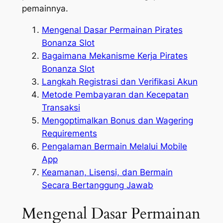
pemainnya.
Mengenal Dasar Permainan Pirates
Bonanza Slot
Bagaimana Mekanisme Kerja Pirates
Bonanza Slot
Langkah Registrasi dan Verifikasi Akun
Metode Pembayaran dan Kecepatan
Transaksi
Mengoptimalkan Bonus dan Wagering
Requirements
Pengalaman Bermain Melalui Mobile
App
Keamanan, Lisensi, dan Bermain
Secara Bertanggung Jawab
Mengenal Dasar Permainan