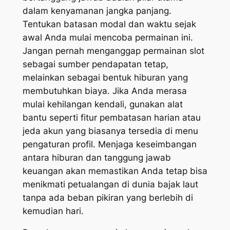
dalam kenyamanan jangka panjang.
Tentukan batasan modal dan waktu sejak
awal Anda mulai mencoba permainan ini.
Jangan pernah menganggap permainan slot
sebagai sumber pendapatan tetap,
melainkan sebagai bentuk hiburan yang
membutuhkan biaya. Jika Anda merasa
mulai kehilangan kendali, gunakan alat
bantu seperti fitur pembatasan harian atau
jeda akun yang biasanya tersedia di menu
pengaturan profil. Menjaga keseimbangan
antara hiburan dan tanggung jawab
keuangan akan memastikan Anda tetap bisa
menikmati petualangan di dunia bajak laut
tanpa ada beban pikiran yang berlebih di
kemudian hari.