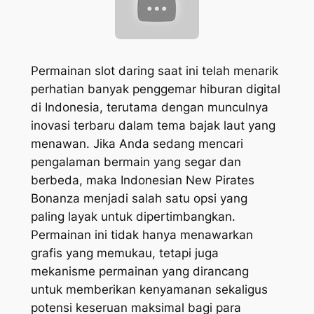
Permainan slot daring saat ini telah menarik
perhatian banyak penggemar hiburan digital
di Indonesia, terutama dengan munculnya
inovasi terbaru dalam tema bajak laut yang
menawan. Jika Anda sedang mencari
pengalaman bermain yang segar dan
berbeda, maka Indonesian New Pirates
Bonanza menjadi salah satu opsi yang
paling layak untuk dipertimbangkan.
Permainan ini tidak hanya menawarkan
grafis yang memukau, tetapi juga
mekanisme permainan yang dirancang
untuk memberikan kenyamanan sekaligus
potensi keseruan maksimal bagi para